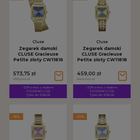
Cluse
Cluse
Zegarek damski
Zegarek damski
CLUSE Gracieuse
CLUSE Gracieuse
Petite złoty CW11816
Petite złoty CW11818
573,75 zł
459,00 zł
675,00 zł
540,00 zł
-20% extra z kodem:
-20% extra z kodem:
TYDZIENCLUSE
TYDZIENCLUSE
Tylko do 9.08.26
Tylko do 9.08.26
-15%
-20%