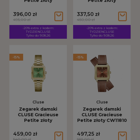
Petite złoty
Petite złoty
CW11807
CW11808
396,00 zł
337,50 zł
495,00 zł
450,00 zł
-20% extra z kodem:
-20% extra z kodem:
TYDZIENCLUSE
TYDZIENCLUSE
Tylko do 9.08.26
Tylko do 9.08.26
-15%
-15%
Cluse
Cluse
Zegarek damski
Zegarek damski
CLUSE Gracieuse
CLUSE Gracieuse
Petite złoty
Petite złoty CW11810
CW11809
459,00 zł
497,25 zł
540,00 zł
585,00 zł