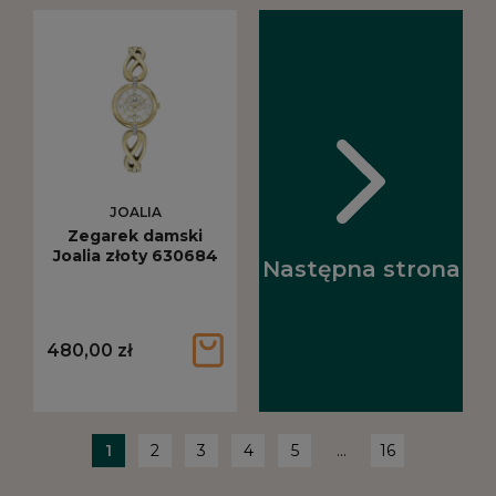
JOALIA
Zegarek damski
Joalia złoty 630684
Następna strona
480,00 zł
1
2
3
4
5
...
16