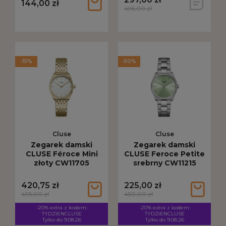
144,00 zł
495,00 zł
-15%
-50%
Cluse
Cluse
Zegarek damski
Zegarek damski
CLUSE Féroce Mini
CLUSE Feroce Petite
złoty CW11705
srebrny CW11215
420,75 zł
225,00 zł
495,00 zł
450,00 zł
-20% extra z kodem:
-20% extra z kodem:
TYDZIENCLUSE
TYDZIENCLUSE
Tylko do 9.08.26
Tylko do 9.08.26