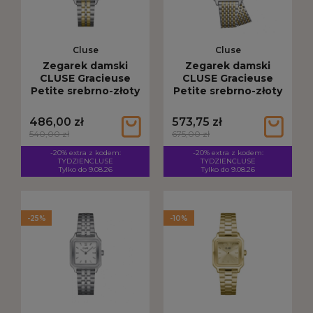
Cluse
Cluse
Zegarek damski
Zegarek damski
CLUSE Gracieuse
CLUSE Gracieuse
Petite srebrno-złoty
Petite srebrno-złoty
CW11801
CW11814
486,00 zł
573,75 zł
540,00 zł
675,00 zł
-20% extra z kodem:
-20% extra z kodem:
TYDZIENCLUSE
TYDZIENCLUSE
Tylko do 9.08.26
Tylko do 9.08.26
-25%
-10%