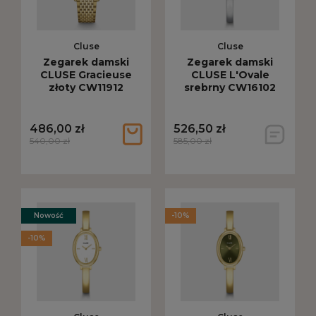
Cluse
Cluse
Zegarek damski
Zegarek damski
CLUSE Gracieuse
CLUSE L'Ovale
złoty CW11912
srebrny CW16102
486,00 zł
526,50 zł
540,00 zł
585,00 zł
Nowość
-10%
-10%