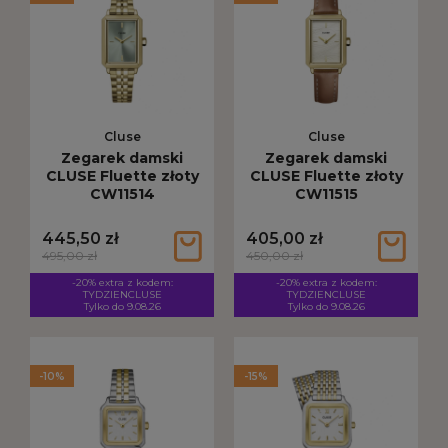
Cluse
Cluse
Zegarek damski
Zegarek damski
CLUSE Fluette złoty
CLUSE Fluette złoty
CW11514
CW11515
445,50 zł
405,00 zł
495,00 zł
450,00 zł
-20% extra z kodem:
-20% extra z kodem:
TYDZIENCLUSE
TYDZIENCLUSE
Tylko do 9.08.26
Tylko do 9.08.26
-10%
-15%