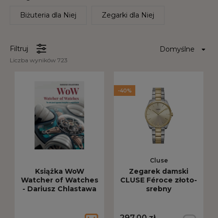
Biżuteria dla Niej
Zegarki dla Niej
Filtruj
Liczba wyników 723
-40%
Cluse
Książka WoW
Zegarek damski
Watcher of Watches
CLUSE Féroce złoto-
- Dariusz Chlastawa
srebny
CW0101212004
297,00 zł