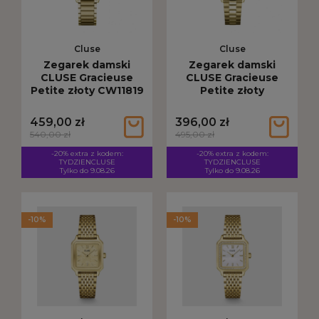
Cluse
Cluse
Zegarek damski
Zegarek damski
CLUSE Gracieuse
CLUSE Gracieuse
Petite złoty CW11819
Petite złoty
CW11820
459,00 zł
396,00 zł
540,00 zł
495,00 zł
-20% extra z kodem:
-20% extra z kodem:
TYDZIENCLUSE
TYDZIENCLUSE
Tylko do 9.08.26
Tylko do 9.08.26
-10%
-10%