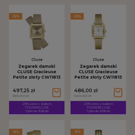
-15%
-10%
Cluse
Cluse
Zegarek damski
Zegarek damski
CLUSE Gracieuse
CLUSE Gracieuse
Petite złoty CW11813
Petite złoty CW11815
497,25 zł
486,00 zł
585,00 zł
540,00 zł
-20% extra z kodem:
-20% extra z kodem:
TYDZIENCLUSE
TYDZIENCLUSE
Tylko do 9.08.26
Tylko do 9.08.26
-15%
-15%