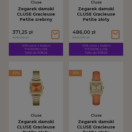
Cluse
Cluse
Zegarek damski
Zegarek damski
CLUSE Gracieuse
CLUSE Gracieuse
Petite srebrny
Petite złoty
CW11817
CW11802
371,25 zł
486,00 zł
495,00 zł
540,00 zł
-20% extra z kodem:
-20% extra z kodem:
TYDZIENCLUSE
TYDZIENCLUSE
Tylko do 9.08.26
Tylko do 9.08.26
-20%
-25%
Cluse
Cluse
Zegarek damski
Zegarek damski
CLUSE Gracieuse
CLUSE Gracieuse