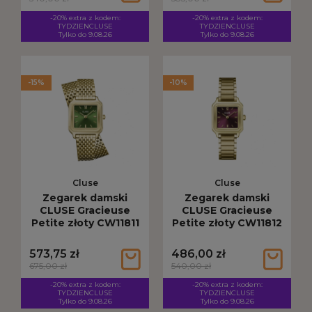
-20% extra z kodem:
-20% extra z kodem:
TYDZIENCLUSE
TYDZIENCLUSE
Tylko do 9.08.26
Tylko do 9.08.26
-15%
-10%
Cluse
Cluse
Zegarek damski
Zegarek damski
CLUSE Gracieuse
CLUSE Gracieuse
Petite złoty CW11811
Petite złoty CW11812
573,75 zł
486,00 zł
675,00 zł
540,00 zł
-20% extra z kodem:
-20% extra z kodem:
TYDZIENCLUSE
TYDZIENCLUSE
Tylko do 9.08.26
Tylko do 9.08.26