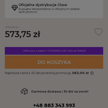
Oficjalna dystrybucja Cluse
Kupujesz bezpośrednio w oficjalnym sklepie
dystrybutora
675,00 zł
573,75 zł
-20% extra z kodem: TYDZIENCLUSE
Tylko do 9.08.26
DO KOSZYKA
Najniższa cena z 30 dni przed tą promocją:
563,00 zł
Darmowa dostawa i 30 dni na zwrot!
+48 883 343 993