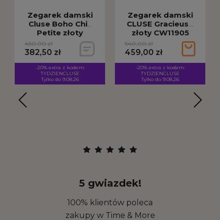
Zegarek damski
Zegarek damski
Cluse Boho Chic
CLUSE Gracieuse
Petite złoty
złoty CW11905
CW10506
450,00 zł
540,00 zł
382,50 zł
459,00 zł
-20% extra z kodem:
-20% extra z kodem:
TYDZIENCLUSE
TYDZIENCLUSE
Tylko do 9.08.26
Tylko do 9.08.26
5 gwiazdek!
100% klientów poleca
zakupy w Time & More