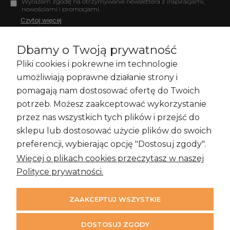
Wyrażam zgodę na otrzymywanie newslettera z inspiracjami,
nowościami i promocjami.
Czytaj więcej
Dbamy o Twoją prywatność
Pliki cookies i pokrewne im technologie
Zakupy i Zwroty
umożliwiają poprawne działanie strony i
pomagają nam dostosować ofertę do Twoich
potrzeb. Możesz zaakceptować wykorzystanie
przez nas wszystkich tych plików i przejść do
Informacje
sklepu lub dostosować użycie plików do swoich
preferencji, wybierając opcję "Dostosuj zgody".
Więcej o plikach cookies przeczytasz w naszej
Moje konto
Polityce prywatności.
ZAAKCEPTUJ WSZYSTKIE
DOSTOSUJ ZGODY