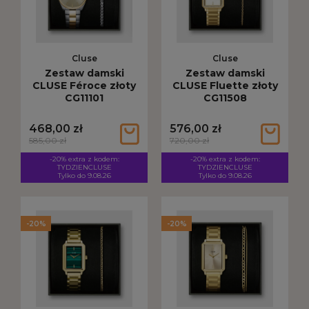
Cluse
Cluse
Zestaw damski
Zestaw damski
CLUSE Féroce złoty
CLUSE Fluette złoty
CG11101
CG11508
468,00 zł
576,00 zł
585,00 zł
720,00 zł
-20% extra z kodem:
-20% extra z kodem:
TYDZIENCLUSE
TYDZIENCLUSE
Tylko do 9.08.26
Tylko do 9.08.26
-20%
-20%