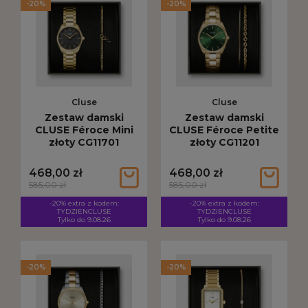
-20%
-20%
Cluse
Cluse
Zestaw damski
Zestaw damski
CLUSE Féroce Mini
CLUSE Féroce Petite
złoty CG11701
złoty CG11201
468,00 zł
468,00 zł
585,00 zł
585,00 zł
-20% extra z kodem:
-20% extra z kodem:
TYDZIENCLUSE
TYDZIENCLUSE
Tylko do 9.08.26
Tylko do 9.08.26
-20%
-20%