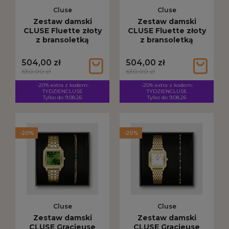
Cluse
Cluse
Zestaw damski
Zestaw damski
CLUSE Fluette złoty
CLUSE Fluette złoty
z bransoletką
z bransoletką
CG11506
CG11507
504,00 zł
504,00 zł
630,00 zł
630,00 zł
-20% extra z kodem:
-20% extra z kodem:
TYDZIENCLUSE
TYDZIENCLUSE
Tylko do 9.08.26
Tylko do 9.08.26
-20%
-20%
Cluse
Cluse
Zestaw damski
Zestaw damski
CLUSE Gracieuse
CLUSE Gracieuse