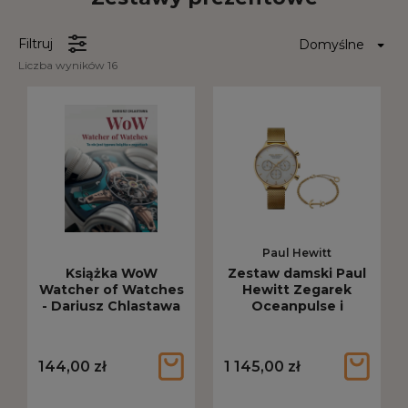
Filtruj
Liczba wyników 16
Paul Hewitt
Książka WoW
Zestaw damski Paul
Watcher of Watches
Hewitt Zegarek
- Dariusz Chlastawa
Oceanpulse i
Bransoletka Anchor
PH-SET-0388
144,00 zł
1 145,00 zł