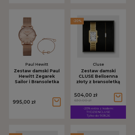
-20%
Paul Hewitt
Cluse
Zestaw damski Paul
Zestaw damski
Hewitt Zegarek
CLUSE Belisenna
Sailor i Bransoletka
złoty z bransoletką
Anchor PH-SET-
CG15001
0379
504,00 zł
630,00 zł
995,00 zł
-20% extra z kodem:
TYDZIENCLUSE
Tylko do 9.08.26