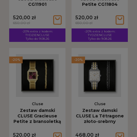
CG11901
Petite CG11804
520,00 zł
520,00 zł
650,00 zł
650,00 zł
-20% extra z kodem:
-20% extra z kodem:
TYDZIENCLUSE
TYDZIENCLUSE
Tylko do 9.08.26
Tylko do 9.08.26
-20%
-20%
Cluse
Cluse
Zestaw damski
Zestaw damski
CLUSE Gracieuse
CLUSE La Tétragone
Petite z bransoletką
złoto-srebrny
CG11805
CG10326
520,00 zł
468,00 zł