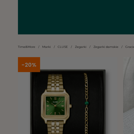
Time&More
/
Marki
/
CLUSE
/
Zegarki
/
Zegarki damskie
/
Graci
-20%