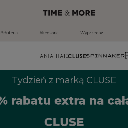
Biżuteria
Akcesoria
Wyprzedaż
Tydzień z marką CLUSE
% rabatu extra na ca
CLUSE