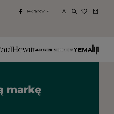
114k fanów
łą markę