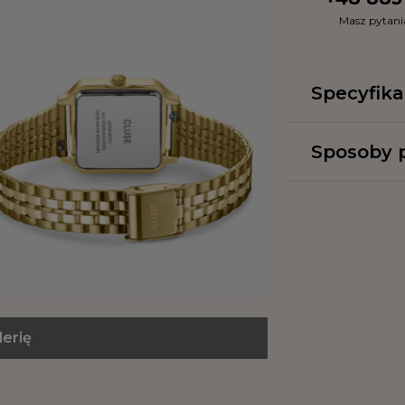
Masz pytan
Specyfika
Sposoby p
lerię