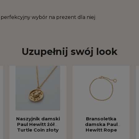
 perfekcyjny wybór na prezent dla niej
Uzupełnij swój look
Naszyjnik damski
Bransoletka
Paul Hewitt żółw
damska Paul
Turtle Coin złoty
Hewitt Rope
PH-JE-1877
Chain Halskette