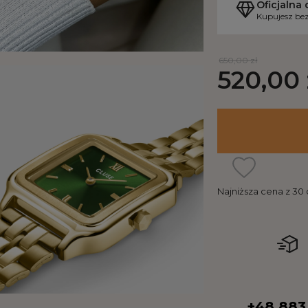
Oficjalna 
Kupujesz bez
650,00 zł
520,00 
Najniższa cena z 30
+48 883