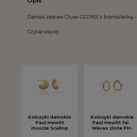
Opis
Damski zestaw Cluse CG11901 z bransoletką –
Czytaj więcej
Kolczyki damskie
Kolczyki damskie
Paul Hewitt
Paul Hewitt fale
muszle Scallop
Waves złote PH-
złote PH-JE-1817
JE-1811