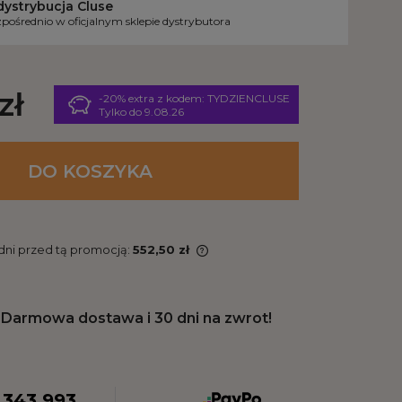
dystrybucja Cluse
pośrednio w oficjalnym sklepie dystrybutora
zł
-20% extra z kodem: TYDZIENCLUSE
Tylko do 9.08.26
DO KOSZYKA
 dni przed tą promocją:
552,50 zł
Darmowa dostawa i 30 dni na zwrot!
 343 993