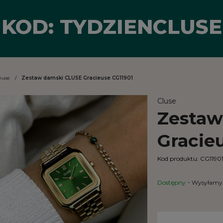
KOD: TYDZIENCLUSE
euse
/
Zestaw damski CLUSE Gracieuse CG11901
Cluse
Zestaw
Gracie
Kod produktu:
CG1190
Dostępny
Wysyłamy 