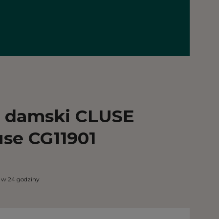
 damski CLUSE
use CG11901
1
w 24 godziny