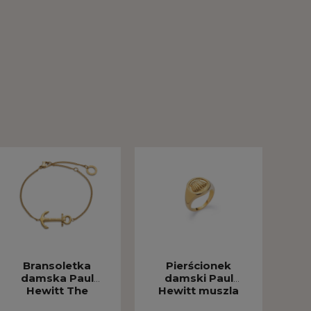
Bransoletka
Pierścionek
damska Paul
damski Paul
Hewitt The
Hewitt muszla
Anchor złota PH-
Scallop złoty