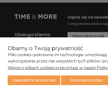
Zapisz się na newsle
Cotygodniowa dawka inspir
Obsługa klienta
+48 883 343 993
ZAPISZ SIĘ
Dbamy o Twoją prywatność
bok@timeandmore.pl
Pliki cookies i pokrewne im technologie umożliwia
Wszystkie dane kontaktowe
Wyrażam zgodę na otrzym
wykorzystanie przez nas wszystkich tych plików i pr
nowościami i promocjam
Więcej o plikach cookies przeczytasz w naszej Polit
Czytaj więcej
ZAAKCEPTUJ WSZYSTKIE
DOSTOSUJ ZGODY
©2026 Time & More