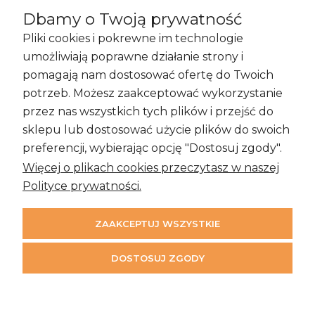
Dbamy o Twoją prywatność
Pliki cookies i pokrewne im technologie
Zakupy i Zwroty
umożliwiają poprawne działanie strony i
pomagają nam dostosować ofertę do Twoich
potrzeb. Możesz zaakceptować wykorzystanie
przez nas wszystkich tych plików i przejść do
Informacje
sklepu lub dostosować użycie plików do swoich
preferencji, wybierając opcję "Dostosuj zgody".
Więcej o plikach cookies przeczytasz w naszej
Moje konto
Polityce prywatności.
ZAAKCEPTUJ WSZYSTKIE
DOSTOSUJ ZGODY
©2026 Time & More