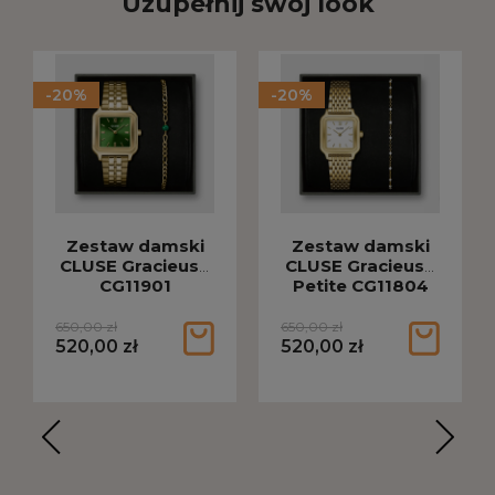
Uzupełnij swój look
-20%
-20%
Zestaw damski
Zestaw damski
CLUSE Gracieuse
CLUSE Gracieuse
CG11901
Petite CG11804
650,00 zł
650,00 zł
520,00 zł
520,00 zł