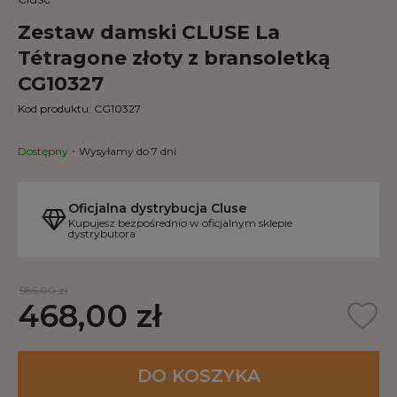
Zestaw damski CLUSE La
Tétragone złoty z bransoletką
CG10327
Kod produktu:
CG10327
Dostępny
Wysyłamy do 7 dni
Oficjalna dystrybucja Cluse
Kupujesz bezpośrednio w oficjalnym sklepie
dystrybutora
585,00 zł
468,00 zł
DO KOSZYKA