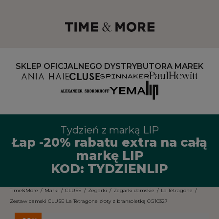
SKLEP OFICJALNEGO DYSTRYBUTORA MAREK
Tydzień z marką LIP
Łap -20% rabatu extra na całą
markę LIP
KOD: TYDZIENLIP
Time&More
/
Marki
/
CLUSE
/
Zegarki
/
Zegarki damskie
/
La Tétragone
/
Zestaw damski CLUSE La Tétragone złoty z bransoletką CG10327