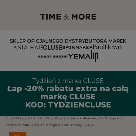
SKLEP OFICJALNEGO DYSTRYBUTORA MAREK
Tydzień z marką CLUSE
Łap -20% rabatu extra na całą
markę CLUSE
KOD: TYDZIENCLUSE
Time&More
/
Marki
/
CLUSE
/
Zegarki
/
Zegarki damskie
/
La Tétragone
/
Zestaw damski CLUSE La Tétragone złoto-srebrny CG10326