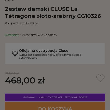
Zestaw damski CLUSE La
Tétragone złoto-srebrny CG10326
Kod produktu:
CG10326
Dostępny
Wysyłamy w 24 godziny
Oficjalna dystrybucja Cluse
Kupujesz bezpośrednio w oficjalnym sklepie
dystrybutora
585,00 zł
468,00 zł
-20% extra z kodem: TYDZIENCLUSE
Tylko do 9.08.26
DO KOSZYKA