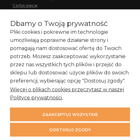
Czytaj więcej
Dbamy o Twoją prywatność
Pliki cookies i pokrewne im technologie
Zakupy i Zwroty
umożliwiają poprawne działanie strony i
pomagają nam dostosować ofertę do Twoich
potrzeb. Możesz zaakceptować wykorzystanie
przez nas wszystkich tych plików i przejść do
Informacje
sklepu lub dostosować użycie plików do swoich
preferencji, wybierając opcję "Dostosuj zgody".
Więcej o plikach cookies przeczytasz w naszej
Moje konto
Polityce prywatności.
ZAAKCEPTUJ WSZYSTKIE
DOSTOSUJ ZGODY