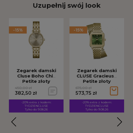
Uzupełnij swój look
-15%
-15%
Zegarek damski
Zegarek damski
Cluse Boho Chic
CLUSE Gracieuse
Petite złoty
Petite złoty
CW10506
CW11811
450,00 zł
675,00 zł
382,50 zł
573,75 zł
-20% extra z kodem:
-20% extra z kodem:
TYDZIENCLUSE
TYDZIENCLUSE
Tylko do 9.08.26
Tylko do 9.08.26