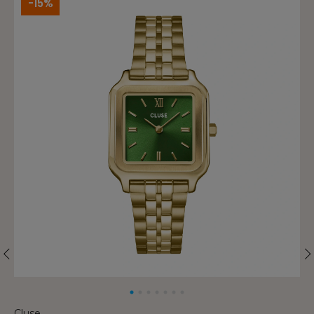
-15%
Cluse