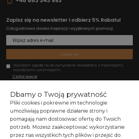
+48 883 343 993
Zapisz się na newsletter i odbierz 5% Rabatu!
Cotygodniowa dawka inspiracji i wyjątkowych promocji.
Zapisz się
Wyrażam zgodę na otrzymywanie newslettera z inspiracjami,
nowościami i promocjami.
Czytaj więcej
Dbamy o Twoją prywatność
Pliki cookies i pokrewne im technologie
Zakupy i Zwroty
umożliwiają poprawne działanie strony i
pomagają nam dostosować ofertę do Twoich
potrzeb. Możesz zaakceptować wykorzystanie
przez nas wszystkich tych plików i przejść do
Informacje