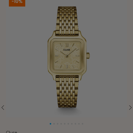
-10%
Cluse