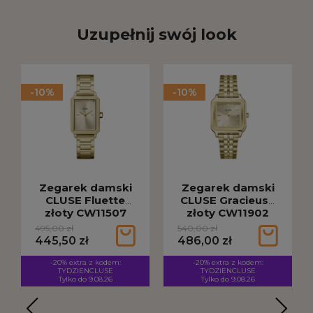
Uzupełnij swój look
-10%
-10%
Zegarek damski
Zegarek damski
CLUSE Fluette
CLUSE Gracieuse
złoty CW11507
złoty CW11902
495,00 zł
540,00 zł
445,50 zł
486,00 zł
-20% extra z kodem:
-20% extra z kodem:
TYDZIENCLUSE
TYDZIENCLUSE
Tylko do 9.08.26
Tylko do 9.08.26