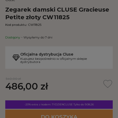
Zegarek damski CLUSE Gracieuse
Petite złoty CW11825
Kod produktu:
CW11825
Dostępny
Wysyłamy do 7 dni
Oficjalna dystrybucja Cluse
Kupujesz bezpośrednio w oficjalnym sklepie
dystrybutora
540,00 zł
486,00 zł
-20% extra z kodem: TYDZIENCLUSE
Tylko do 9.08.26
DO KOSZYKA