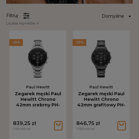
Filtruj
Liczba wyników 4
-25%
-25%
Paul Hewitt
Paul Hewitt
Zegarek męski Paul
Zegarek męski Paul
Hewitt Chrono
Hewitt Chrono
42mm srebrny PH-
42mm grafitowy PH-
W-0301
W-0297
839,25 zł
846,75 zł
1 119,00 zł
1 129,00 zł