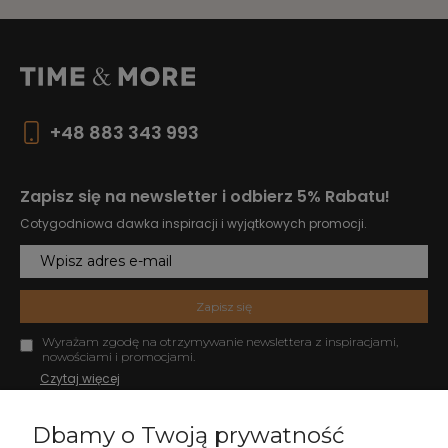
+48 883 343 993
Zapisz się na newsletter i odbierz 5% Rabatu!
Cotygodniowa dawka inspiracji i wyjątkowych promocji.
Zapisz się
Wyrażam zgodę na otrzymywanie newslettera z inspiracjami,
nowościami i promocjami.
Czytaj więcej
Dbamy o Twoją prywatność