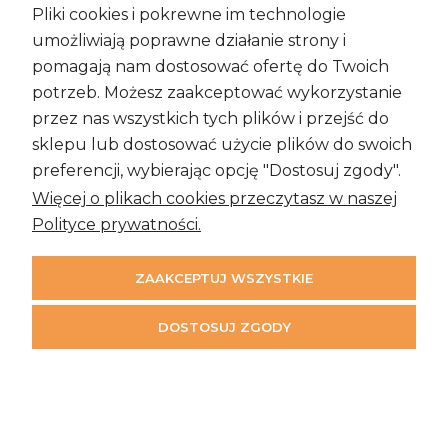
Pliki cookies i pokrewne im technologie
Zakupy i Zwroty
umożliwiają poprawne działanie strony i
pomagają nam dostosować ofertę do Twoich
potrzeb. Możesz zaakceptować wykorzystanie
przez nas wszystkich tych plików i przejść do
Informacje
sklepu lub dostosować użycie plików do swoich
preferencji, wybierając opcję "Dostosuj zgody".
Więcej o plikach cookies przeczytasz w naszej
Moje konto
Polityce prywatności.
ZAAKCEPTUJ WSZYSTKIE
DOSTOSUJ ZGODY
©2026 Time & More
Projekt i wykonanie