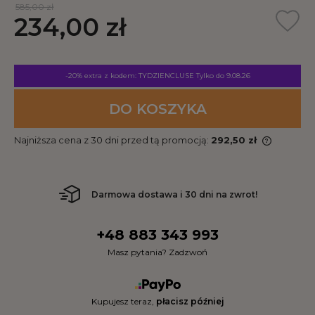
585,00 zł
234,00 zł
-20% extra z kodem: TYDZIENCLUSE
Tylko do 9.08.26
DO KOSZYKA
Najniższa cena z 30 dni przed tą promocją:
292,50 zł
Darmowa dostawa i 30 dni na zwrot!
+48 883 343 993
Masz pytania? Zadzwoń
Kupujesz teraz,
płacisz później