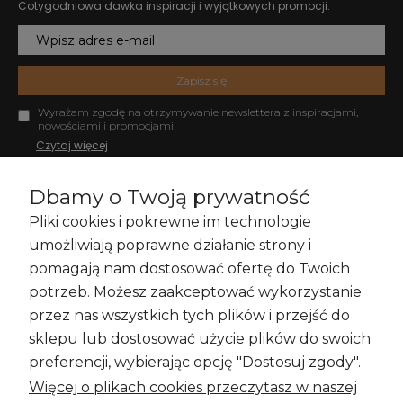
Cotygodniowa dawka inspiracji i wyjątkowych promocji.
Zapisz się
Wyrażam zgodę na otrzymywanie newslettera z inspiracjami,
nowościami i promocjami.
Czytaj więcej
Dbamy o Twoją prywatność
Pliki cookies i pokrewne im technologie
Zakupy i Zwroty
umożliwiają poprawne działanie strony i
pomagają nam dostosować ofertę do Twoich
potrzeb. Możesz zaakceptować wykorzystanie
przez nas wszystkich tych plików i przejść do
Informacje
sklepu lub dostosować użycie plików do swoich
preferencji, wybierając opcję "Dostosuj zgody".
Więcej o plikach cookies przeczytasz w naszej
Moje konto