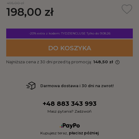
495,00 zł
198,00 zł
-20% extra z kodem: TYDZIENCLUSE
Tylko do 9.08.26
DO KOSZYKA
Najniższa cena z 30 dni przed tą promocją:
148,50 zł
Darmowa dostawa i 30 dni na zwrot!
+48 883 343 993
Masz pytania? Zadzwoń
Kupujesz teraz,
płacisz później