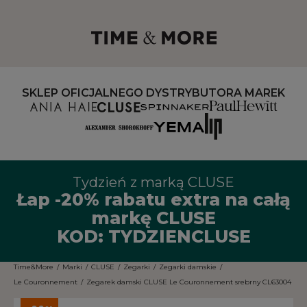
SKLEP OFICJALNEGO DYSTRYBUTORA MAREK
Tydzień z marką CLUSE
Łap -20% rabatu extra na całą
markę CLUSE
KOD: TYDZIENCLUSE
Time&More
/
Marki
/
CLUSE
/
Zegarki
/
Zegarki damskie
/
Le Couronnement
/
Zegarek damski CLUSE Le Couronnement srebrny CL63004