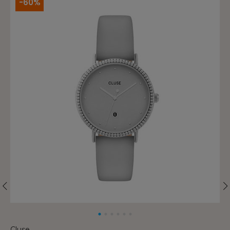
-60%
Cluse