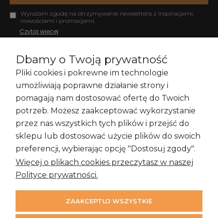
Wyrażam zgodę na otrzymywanie newslettera z inspiracjami,
nowościami i promocjami.
Czytaj więcej
Dbamy o Twoją prywatność
Pliki cookies i pokrewne im technologie
Zakupy i Zwroty
umożliwiają poprawne działanie strony i
pomagają nam dostosować ofertę do Twoich
potrzeb. Możesz zaakceptować wykorzystanie
przez nas wszystkich tych plików i przejść do
Informacje
sklepu lub dostosować użycie plików do swoich
preferencji, wybierając opcję "Dostosuj zgody".
Więcej o plikach cookies przeczytasz w naszej
Moje konto
Polityce prywatności.
ZAAKCEPTUJ WSZYSTKIE