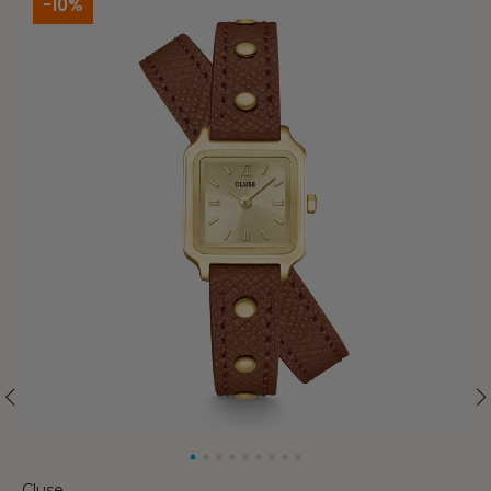
-10%
Cluse