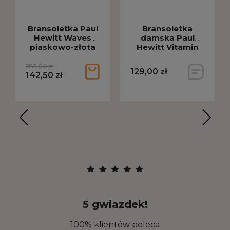
Bransoletka Paul
Bransoletka
Hewitt Waves
damska Paul
piaskowo-złota
Hewitt Vitamin
PH004420
Sea piaskowo -
złota
285,00 zł
129,00 zł
142,50 zł
5 gwiazdek!
100% klientów poleca