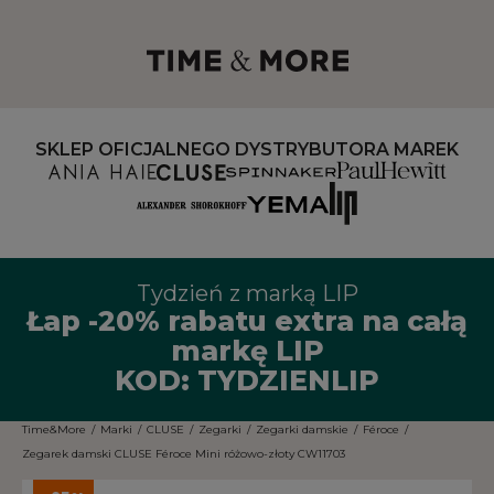
SKLEP OFICJALNEGO DYSTRYBUTORA MAREK
Tydzień z marką LIP
Łap -20% rabatu extra na całą
markę LIP
KOD: TYDZIENLIP
Time&More
/
Marki
/
CLUSE
/
Zegarki
/
Zegarki damskie
/
Féroce
/
Zegarek damski CLUSE Féroce Mini różowo-złoty CW11703