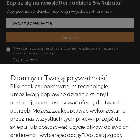
Zapisz się na newsletter i odbierz 5% Rabatu!
Cotygodniowa dawka inspiracji i wyjątkowych promocji.
Zapisz się
Wyrażam zgodę na otrzymywanie newslettera z inspiracjami,
nowościami i promocjami.
Czytaj więcej
Dbamy o Twoją prywatność
Pliki cookies i pokrewne im technologie
Zakupy i Zwroty
umożliwiają poprawne działanie strony i
pomagają nam dostosować ofertę do Twoich
potrzeb. Możesz zaakceptować wykorzystanie
przez nas wszystkich tych plików i przejść do
Informacje
sklepu lub dostosować użycie plików do swoich
preferencji, wybierając opcję "Dostosuj zgody".