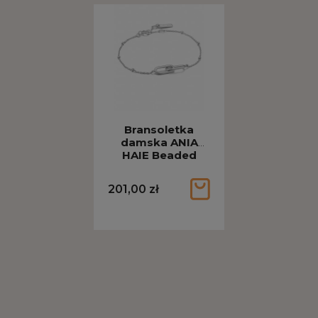
Bransoletka
damska ANIA
HAIE Beaded
Chain Link
srebrna B021-01H
201,00 zł