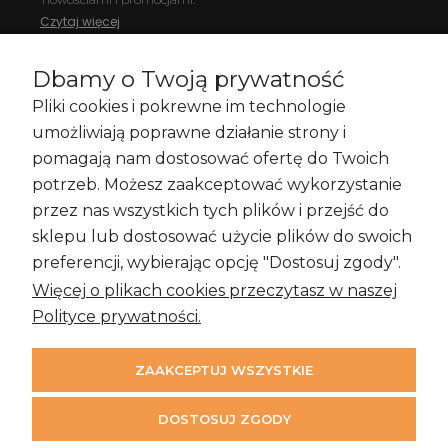
Czytaj więcej
Dbamy o Twoją prywatność
Pliki cookies i pokrewne im technologie
Zakupy i Zwroty
umożliwiają poprawne działanie strony i
pomagają nam dostosować ofertę do Twoich
potrzeb. Możesz zaakceptować wykorzystanie
przez nas wszystkich tych plików i przejść do
Informacje
sklepu lub dostosować użycie plików do swoich
preferencji, wybierając opcję "Dostosuj zgody".
Więcej o plikach cookies przeczytasz w naszej
Moje konto
Polityce prywatności.
ZAAKCEPTUJ WSZYSTKIE
DOSTOSUJ ZGODY