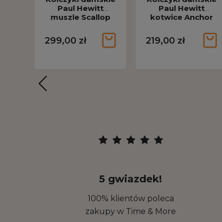
Paul Hewitt
Paul Hewitt
muszle Scallop
kotwice Anchor
różowo-złote PH-
różowo-złote PH-
JE-1821
JE-0162
299,00 zł
219,00 zł
5 gwiazdek!
100% klientów poleca
zakupy w Time & More