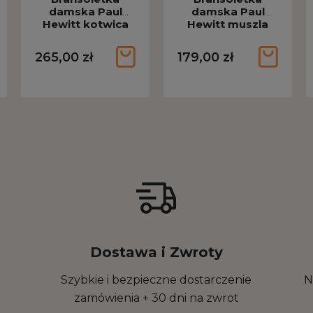
damska Paul
damska Paul
Hewitt kotwica
Hewitt muszla
Anchor II różowo-
Scallop różowo-
złota PH-JE-1232
złota PH-JE-1830
265,00 zł
179,00 zł
Dostawa i Zwroty
Szybkie i bezpieczne dostarczenie
N
zamówienia + 30 dni na zwrot