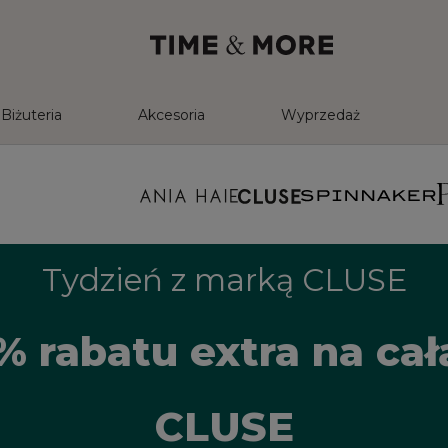
Biżuteria
Akcesoria
Wyprzedaż
Tydzień z marką CLUSE
% rabatu extra na ca
CLUSE