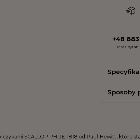
+48 883
Masz pytan
Specyfika
Sposoby p
olczykami SCALLOP PH-JE-1818 od Paul Hewitt, które s