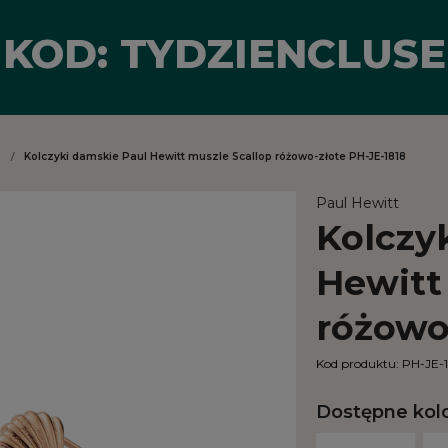
KOD: TYDZIENCLUSE
i
/
Kolczyki damskie Paul Hewitt muszle Scallop różowo-złote PH-JE-1818
Paul Hewitt
Kolczy
Hewitt
różowo
Kod produktu:
PH-JE-
Dostępne kol