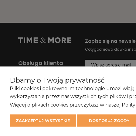
Zapisz się na newsle
Cotygodniowa dawka inspir
Obsługa klienta
+48 883 343 993
ZAPISZ SIĘ
Dbamy o Twoją prywatność
bok@timeandmore.pl
Pliki cookies i pokrewne im technologie umożliwia
Wszystkie dane kontaktowe
Wyrażam zgodę na otrzym
wykorzystanie przez nas wszystkich tych plików i pr
nowościami i promocjam
Więcej o plikach cookies przeczytasz w naszej Polit
Czytaj więcej
ZAAKCEPTUJ WSZYSTKIE
DOSTOSUJ ZGODY