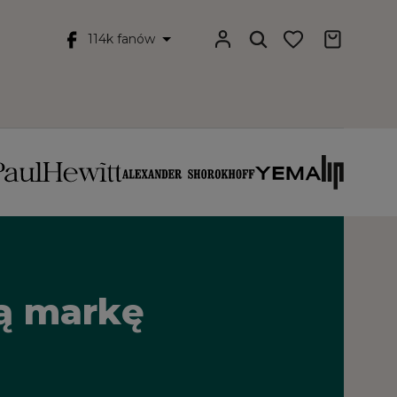
114k fanów
łą markę