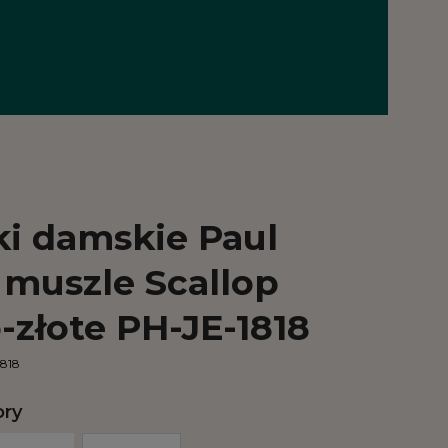
ki damskie Paul
 muszle Scallop
-złote PH-JE-1818
1818
ory