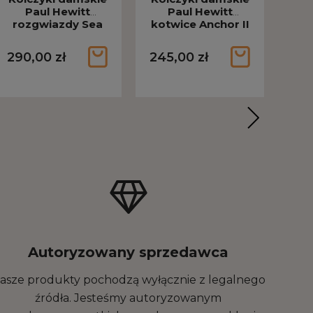
Paul Hewitt
Paul Hewitt
rozgwiazdy Sea
kotwice Anchor II
kot
Star różowo-
różowo-złote PH-
róż
złote PH-JE-1100
JE-1241
290,00 zł
245,00 zł
179
Autoryzowany sprzedawca
asze produkty pochodzą wyłącznie z legalnego
źródła. Jesteśmy autoryzowanym