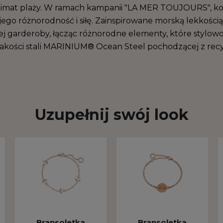
 klimat plaży. W ramach kampanii "LA MER TOUJOURS", ko
go różnorodność i siłę. Zainspirowane morską lekkością 
 garderoby, łącząc różnorodne elementy, które stylowo 
jakości stali MARINIUM® Ocean Steel pochodzącej z rec
Uzupełnij swój look
Bransoletka
Bransoletka