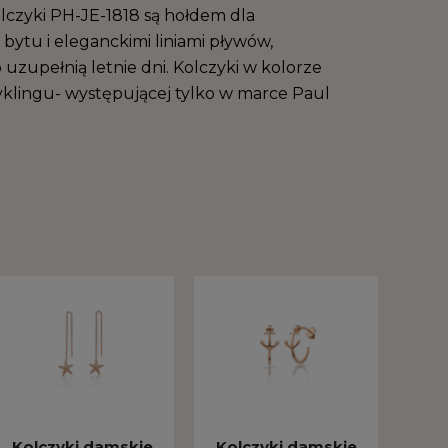
lczyki PH-JE-1818 są hołdem dla
bytu i eleganckimi liniami pływów,
uzupełnią letnie dni. Kolczyki w kolorze
yklingu- występującej tylko w marce Paul
Kolczyki damskie
Kolczyki damskie
Kol