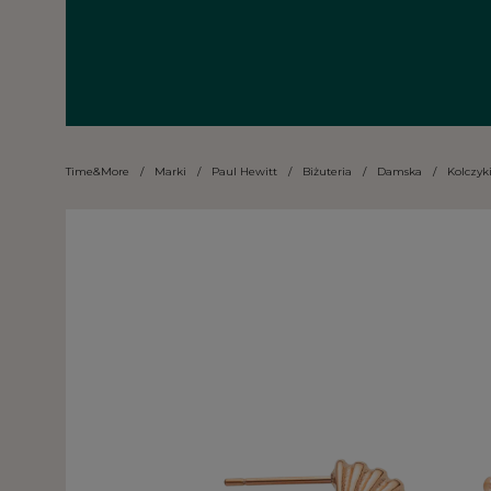
Time&More
/
Marki
/
Paul Hewitt
/
Biżuteria
/
Damska
/
Kolczyk