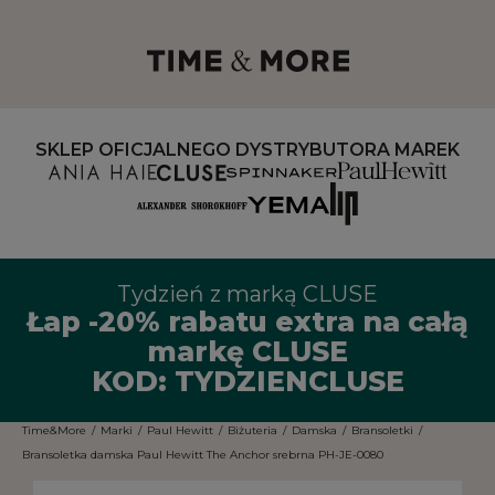
SKLEP OFICJALNEGO DYSTRYBUTORA MAREK
Tydzień z marką CLUSE
Łap -20% rabatu extra na całą
markę CLUSE
KOD: TYDZIENCLUSE
Time&More
/
Marki
/
Paul Hewitt
/
Biżuteria
/
Damska
/
Bransoletki
/
Bransoletka damska Paul Hewitt The Anchor srebrna PH-JE-0080