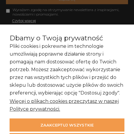
Wyrażam zgodę na otrzymywanie newslettera z inspiracjami,
nowościami i promocjami.
Czytaj więcej
Dbamy o Twoją prywatność
Pliki cookies i pokrewne im technologie
Zakupy i Zwroty
umożliwiają poprawne działanie strony i
pomagają nam dostosować ofertę do Twoich
potrzeb. Możesz zaakceptować wykorzystanie
przez nas wszystkich tych plików i przejść do
Informacje
sklepu lub dostosować użycie plików do swoich
preferencji, wybierając opcję "Dostosuj zgody".
Więcej o plikach cookies przeczytasz w naszej
Moje konto
Polityce prywatności.
ZAAKCEPTUJ WSZYSTKIE