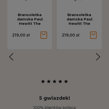
Bransoletka
Bransoletka
damska Paul
damska Paul
Hewitt The
Hewitt The
Anchor srebrna
Anchor srebrna
PH-JE-0081
PH-JE-0084
219,00 zł
219,00 zł
5 gwiazdek!
100% klientów poleca