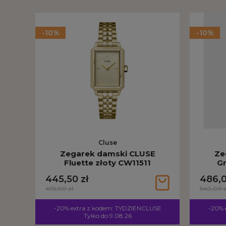
-10%
-10%
Cluse
Zegarek damski CLUSE
Ze
Fluette złoty CW11511
Gr
445,50 zł
486,0
495,00 zł
540,00 z
-20% extra z kodem: TYDZIENCLUSE
-20% 
Tylko do 9.08.26