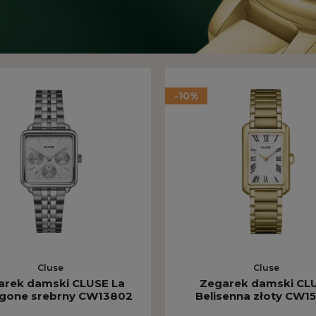
-10%
Cluse
Cluse
arek damski CLUSE La
Zegarek damski CL
agone srebrny CW13802
Belisenna złoty CW1