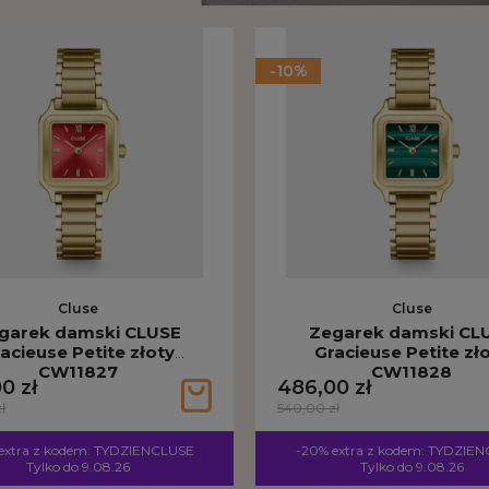
-10%
Cluse
Cluse
garek damski CLUSE
Zegarek damski CL
acieuse Petite złoty
Gracieuse Petite zł
CW11827
CW11828
0 zł
486,00 zł
ł
540,00 zł
extra z kodem: TYDZIENCLUSE
-20% extra z kodem: TYDZIE
Tylko do 9.08.26
Tylko do 9.08.26