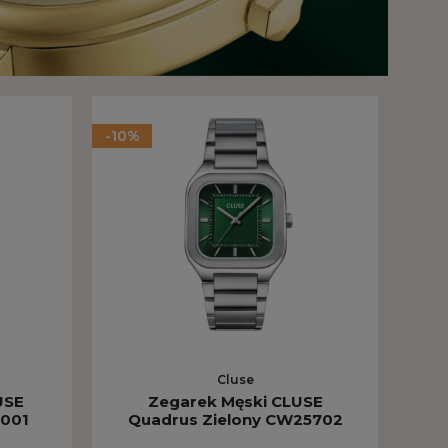
-10%
-10%
Cluse
USE
Zegarek Męski CLUSE
5001
Quadrus Zielony CW25702