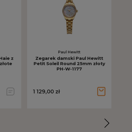
Paul Hewitt
Haie z
Zegarek damski Paul Hewitt
Kol
złote
Petit Soleil Round 25mm złoty
T
PH-W-1177
1 129,00 zł
310