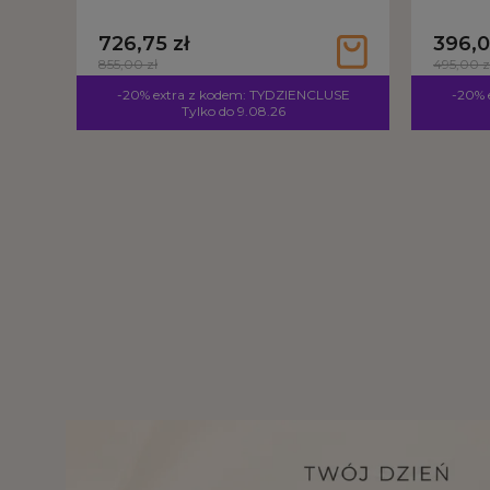
726,75 zł
396,0
855,00 zł
495,00 z
-20% extra z kodem: TYDZIENCLUSE
-20% 
Tylko do 9.08.26