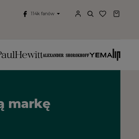
114k fanów
łą markę