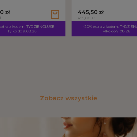
0 zł
445,50 zł
ł
495,00 zł
extra z kodem: TYDZIENCLUSE
-20% extra z kodem: TYDZIE
Tylko do 9.08.26
Tylko do 9.08.26
Zobacz wszystkie