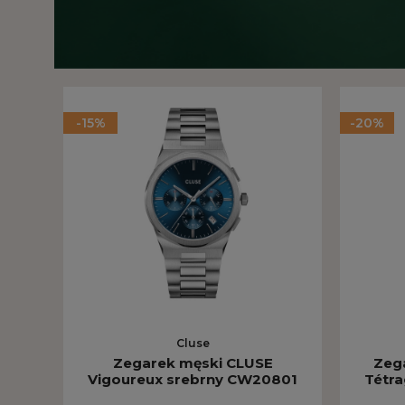
-15%
-20%
Cluse
Zegarek męski CLUSE
Zeg
Vigoureux srebrny CW20801
Tétr