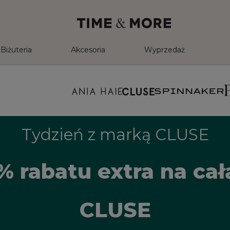
Biżuteria
Akcesoria
Wyprzedaż
Tydzień z marką CLUSE
% rabatu extra na ca
CLUSE