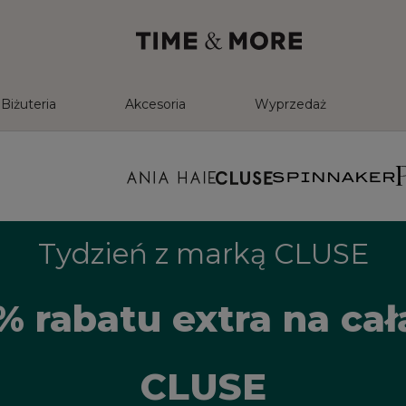
Biżuteria
Akcesoria
Wyprzedaż
Tydzień z marką CLUSE
% rabatu extra na ca
CLUSE