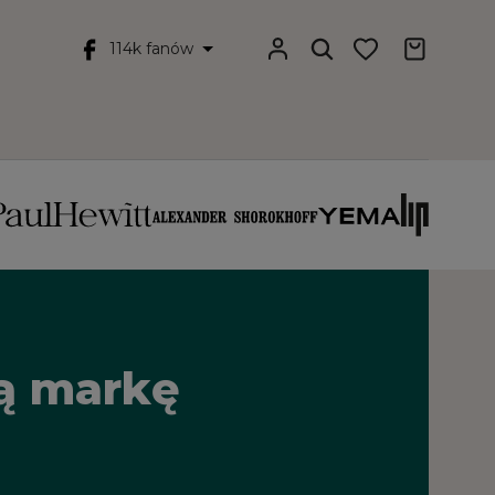
114k fanów
łą markę