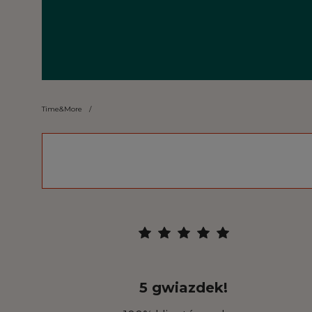
Time&More
/
5 gwiazdek!