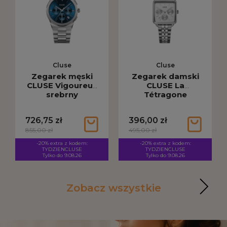
Cluse
Cluse
Zegarek męski
Zegarek damski
CLUSE Vigoureux
CLUSE La
srebrny
Tétragone
CW20801
srebrny CW13802
726,75 zł
396,00 zł
855,00 zł
495,00 zł
-20% extra z kodem:
-20% extra z kodem:
TYDZIENCLUSE
TYDZIENCLUSE
Tylko do 9.08.26
Tylko do 9.08.26
Zobacz wszystkie