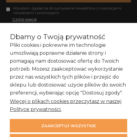
Wyrażam zgodę na otrzymywanie newslettera z inspiracjami,
nowościami i promocjami.
Czytaj więcej
Dbamy o Twoją prywatność
Pliki cookies i pokrewne im technologie
Zakupy i Zwroty
umożliwiają poprawne działanie strony i
pomagają nam dostosować ofertę do Twoich
potrzeb. Możesz zaakceptować wykorzystanie
przez nas wszystkich tych plików i przejść do
Informacje
sklepu lub dostosować użycie plików do swoich
preferencji, wybierając opcję "Dostosuj zgody".
Więcej o plikach cookies przeczytasz w naszej
Moje konto
Polityce prywatności.
ZAAKCEPTUJ WSZYSTKIE