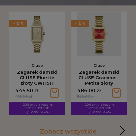
-10%
-10%
Cluse
Cluse
Zegarek damski
Zegarek damski
CLUSE Fluette
CLUSE Gracieuse
złoty CW11511
Petite złoty
CW11827
445,50 zł
486,00 zł
495,00 zł
540,00 zł
-20% extra z kodem:
-20% extra z kodem:
TYDZIENCLUSE
TYDZIENCLUSE
Tylko do 9.08.26
Tylko do 9.08.26
Zobacz wszystkie